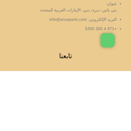
عنوان:
بني ياس، ديرة، دبي، الإمارات العربية المتحدة
البريد الإلكتروني:
info@arcoparts.com
+971 4 265 5305
تابعنا
جميع الحقوق لهذا الموقع مملوكة لشركة اركوبارتس
مكثف مكيف الهواء – لكزس NX 300h