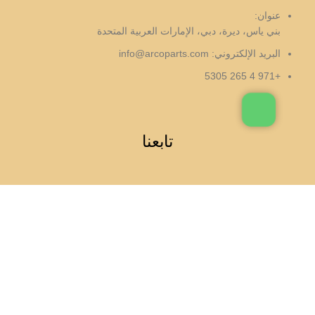
عنوان:
بني ياس، ديرة، دبي، الإمارات العربية المتحدة
البريد الإلكتروني:
info@arcoparts.com
+971 4 265 5305
تابعنا
جميع الحقوق لهذا الموقع مملوكة لشركة اركوبارتس
فلتر هواء المقصورة (تحت غطاء المحرك) — BMW X3
F25 / X4 F26